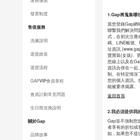
13.如何聯繫Gap
運費優惠
發票制度
1.Gap將蒐集哪
當您登錄Gap
售後服務
聯繫我們解決問
式，在初次注冊
洗滌說明
碼、LINE帳號
址資訊 (www
退貨政策
寶寶裝(女孩)、寶
您線上以及在G
退貨流程
資訊合併在一起
制。在特定情況
您的個人資訊。
GAP
VIP
會員章程
能被要求揭露。
會員計劃常見問題
返回首頁
生日熊兌換說明
2.我必須提供我
Gap並不強制
關於Gap
者享有的折扣或