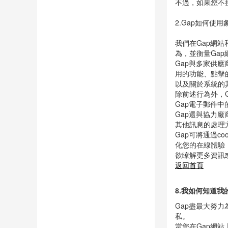
「Gap是否會向
定是否接受該coo
不過，如果您不接
2.Gap如何使用
我們在Gap網
為，並衡量Ga
Gap與多家供
用的功能、點擊
以及關於系統的
除前述行為外，
Gap電子郵件中
Gap還與協力廠
其他訊息的處理
Gap可將通過c
化您的在線體驗
欲瞭解更多資訊
返回首頁
8.我如何知道我
Gap盡最大努