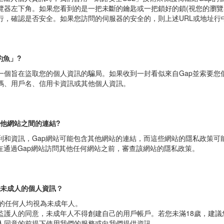
站上輸入個人資訊時，我們會用「網路安全SSL」技術來保護傳輸給Gap
覽器左下角。如果您看到的是一把未斷的鑰匙或一把鎖好的鎖(視您的瀏覽
行，確認是否安全。如果您訪問的伺服器的安全的，則上述URL或地址行中地
釣魚」?
一個旨在盜取您的個人資訊的騙局。如果收到一封看似來自Gap並索要您
碼、用戶名、信用卡資訊或其他個人資訊。
其他網站之間的連結?
利和資訊，Gap網站可能包含其他網站的連結，而這些網站的隱私政策可能
您在通過Gap網站訪問其他任何網站之前，審查該網站的隱私政策。
理未成人的個人資訊？
歲的任何人均視為未成年人。