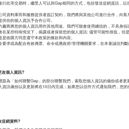
您提供給我們的個人資訊出售或出租給任何協力廠商。
集團內的關係企業進行併購或重組交易，我們也可能將您的個人資訊轉移
進行此等交易時，繼受人可以與Gap相同的方式，包括發送促銷資訊，以便
。
公司資料庫而和服務提供者簽訂契約，我們將與其他公司進行合作，向客戶
提供你的個人資訊予合作公司。
力廠商將您的個人資訊用作其他用途。我們可能會使用總括的，不具身份
會在某些特殊情況下，揭露或者保留您的個人資訊: 儘管可能性很低，但
提是收購方同意遵守本政策的條款和內容。
令要求或為配合有效傳票、命令或應政府/管理機關要求，在本著誠信判斷
更改個人資訊?
標題為「如何聯繫Gap」的部分聯繫我們，索取您個人資訊的備份或者更新
人資訊備份以及更新將在10日內完成；如果您以信件方式通知我們，您的個