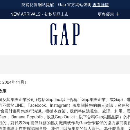
防範仿冒網站提醒｜Gap 官方網站聲明
查看詳情
NEW ARRIVALS・初秋新品上市
更多優惠
女童裝
男童裝
嬰幼童裝
配件與
立即選購
2024年11月）
政策
及其集團企業公司 (包括Gap Inc.以下合稱「Gap集團企業」或Gap
不限於LINE、Facebook、Instagram）蒐集關於您的個人資訊，
IP會員計畫與您進行溝通。根據本政策，我們將依法蒐集、處理、利用、
p， Banana Republic，以及Gap Outlet；以下合稱Gap集