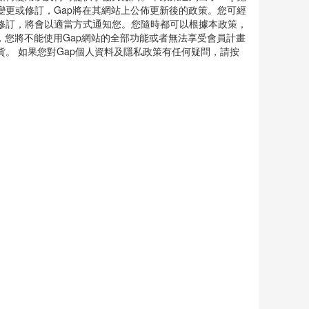
提供您的個人資訊，前提是該協力廠商同意遵守本政策的有關
何使用以及何時提供予協力廠商。本政策還列出了Gap蒐
更或修訂，Gap將在其網站上公佈更新後的政策。您可經
修訂，將會以適當方式通知您。您隨時都可以根據本政策，
，您將不能使用Gap網站的全部功能或者無法享受會員計畫
。 如果您對Gap個人資料及隱私政策有任何疑問，請按