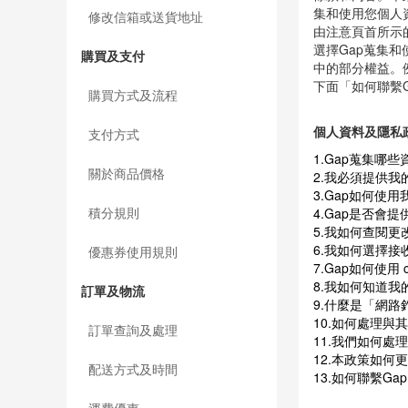
牌產品或服務為
密碼修改，取回及保護
條款和內容。本
集和使用您個人
修改信箱或送貨地址
由注意頁首所示
選擇Gap蒐集
購買及支付
中的部分權益。
下面「如何聯繫
購買方式及流程
個人資料及隱私
支付方式
1.Gap蒐集哪些
關於商品價格
2.我必須提供我
3.Gap如何使用
積分規則
4.Gap是否會
5.我如何查閱更
6.我如何選擇接
優惠券使用規則
7.Gap如何使用
8.我如何知道我
訂單及物流
9.什麼是「網路
10.如何處理與
訂單查詢及處理
11.我們如何處
12.本政策如何更
配送方式及時間