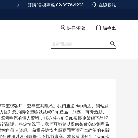
訂購/售後專線 02-8978-9268
165反詐騙安全宣導
在線客服
查看詳情
註冊/登錄
購物車
寵物裝
SALE
Style Edit
News
)，非常重視客戶，並尊重其隱私。我們通過Gap商店、網站及
旨在努力提升您的購物體驗以及就Gap產品、服務、有獎活動、
國際傳輸您的個人資料，您亦將收到Gap集團企業旗下品牌
團品牌）的行銷資訊。特定情況下，我們可能會以提供某種Gap集團品