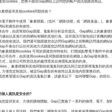
協力廠商提供我的資訊?」)。 您可以對您的瀏覽器進行設置，不接受cooki
kie。
受cookies，您將不能在Gap網站上訪問您的帳戶資訊或購買商品。
象素標簽等其他cookies同類技術？
站和電子郵件中使用「象素標籤」(也叫「網路信標」或「網路臭蟲」)。象
p網站和廣告的有效性。
應商合作，由其幫助Gap跟蹤、蒐集和分析這些資訊。 Gap網站上的象
的連結以及進行的與網站有關的其他行為。這些資訊可能包括計算機的網路
其他技術資訊。我們還可能跟蹤您在訪問Gap網站之前剛剛訪問過的網站
Gap不會自行以任何其他方式跟蹤您訪問其他網站的資訊。
的象素標籤和cookies 可用於跟蹤您何時收到、打開或點擊電子郵件中的
商公司合作，由其使用cookies及同類跟蹤技術在網路上為Gap發布廣告
方式，這些公司對您信息的處理受其自身隱私政策的約束。
ookies 、象素標籤和其他同類技術蒐集到的資訊與已從您那裡蒐集到的
，方便您定制資訊，確定Gap廣告的有效性以及其他內部業務目的。
或您希望退出Gap的資訊蒐集計畫，請參見以下「如何聯繫Gap」的部分
的個人資訊是安全的?
力為您提供安全、方便的購物體驗。Gap已實施了一系列的物理、電子、