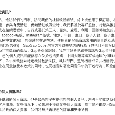
?
些資訊?
網站、造訪我們的門市、訪問我們的社群軟體帳號、線上或使用手機訂購、
題、參與有獎活動、促銷活動或調查時，我們將基於客戶服務、行銷與推
或在後續過程中，自行或委託第三人，蒐集、處理、利用、國際傳輸您的
、Facebook帳號、Instagram帳號、性別、年齡、生日、孩子人數、孩
.gap.tw中文網站)、您偏愛的交易幣別、使用者的登錄資訊常用的語言以及
寶裝(男孩))，GapGap Outlet的官方社群帳號內的行為（包括且不限於LIN
ap門市購買的產品，Gap會保留記錄。我們可能會把這些資訊與Gap從行
。您的個人資訊可能儲存在位於包括美國、中國大陸等國家或地區的伺服
下，Gap有義務向特定機關包括法院、執法部門、監管機構或公共機構提
您在同意接受本政策的同時，也同樣意味著您同意Gap的下述行為，即您
的個人資訊嗎?
您提供您的個人資訊。但是如果您沒有提供您的個人資訊，您將不能收到我
客戶服務。某些情況下，如果您不提供某些個人資訊，您可能不能使用Ga