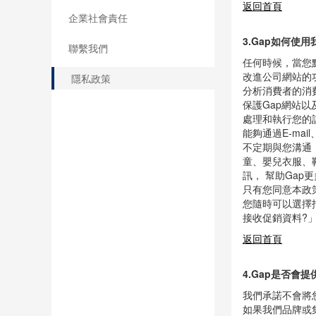
如，如果您不提
品牌故事
返回首頁
企業社會責任
3.Gap如何使用
聯繫我們
任何時候，當您
改進公司網站的
隱私政策
分析消費者的消
保護Gap網站
處理和執行您的
能夠通過E-m
不定期與您溝通
童、嬰兒衣服、
訊， 幫助Ga
只有您同意本政
您隨時可以選擇
接收促銷資料?
返回首頁
4.Gap是否會