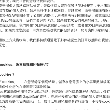
收促銷資料?
政策後，我們才會向您發送促銷資訊。
恪遵臺灣個人資料保護法規定，您得依個人資料保護法第3條規定，要求查
所保存您的個人資料。如您欲行使上述權利時，得以電郵，由臺灣蓋璞有
或其他GAP集團企業；如您拒絕提供，您將無法收到相關產品、優惠資訊
到Gap的資訊時，我們才會與您溝通。如果您要求我們將您的姓名、地址
繫資訊刪除。我們將在10日內完成您的E-mail請求，或者在30日內完
資訊。如果您改變想法，有意再次接收我們的促銷資訊，您可訪問Gap網
用線上方式購物時，我們將持續通過電子郵件確認您的訂單狀態和出貨情
繫您。
 cookies、象素標簽和同類技術?
cookies？
cookies」——在您登錄某個網站時，儲存在您電腦上的小容量數據檔案。
或個性化您的在線瀏覽和購物體驗。
okies來幫助您使用特定的網站功能，包括記住您的購物車裡面的商品，儲
護關於您訪問Gap網站的資訊 。在您已授權我們使用您的個人資訊範圍內，