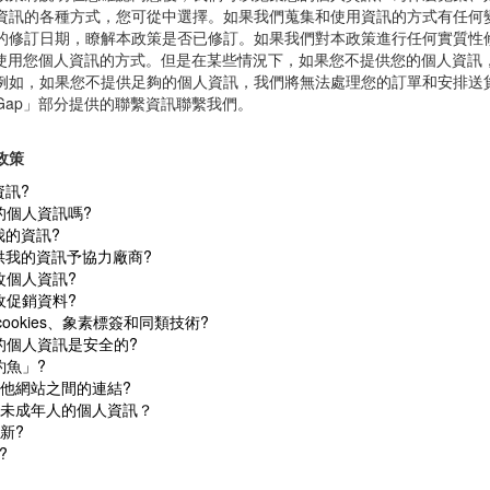
目的，對代表Gap提供服務的協力廠商或作為Gap合作夥伴的協力廠商
政策將說明在您確認同意後，我們可以蒐集您的個人資訊、為什麼蒐集、如
資訊的各種方式，您可從中選擇。如果我們蒐集和使用資訊的方式有任何變
的修訂日期，瞭解本政策是否已修訂。如果我們對本政策進行任何實質性
和使用您個人資訊的方式。但是在某些情況下，如果您不提供您的個人資訊
例如，如果您不提供足夠的個人資訊，我們將無法處理您的訂單和安排送貨
Gap」部分提供的聯繫資訊聯繫我們。
政策
資訊?
的個人資訊嗎?
我的資訊?
提供我的資訊予協力廠商?
改個人資訊?
收促銷資料?
 cookies、象素標簽和同類技術?
的個人資訊是安全的?
釣魚」?
其他網站之間的連結?
理未成年人的個人資訊？
新?