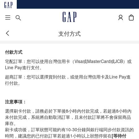
支付方式
付款
方式
宅配訂單：您可以使用台灣信用卡（
Visa
或
MasterCard
或
JCB
）或
Line Pay
進行支付。
超商訂單：您可以選擇貨到付款，或使用台灣信用卡及
Line Pay
進
行付款。
注意事項：
選擇刷卡付款，請務必於下單後
8
小時內付款完成，若超過
8
小時內
未付款完成，系統將自動取消訂單，且未付款訂單將不會保留商品
庫存。
刷卡成功後，訂單狀態可能約有10-30分鐘與銀行端同步付款資訊的
時間，建議您的已付款訂單若超過1小時以上狀態停留在
[等待付