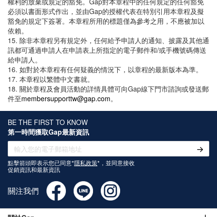
權利的放棄或規定的豁免。Gap對本章程中的任何規定的任何豁免
必須以書面形式作出，並由Gap的授權代表在特別引用本章程及擬
豁免的規定下簽署。本章程所用的標題僅為參考之用，不應被加以
依賴。
15. 除非本章程另有規定外，任何給予申請人的通知、披露及其他通
訊都可通過申請人在申請表上所指定的電子郵件和/或手機號碼傳送
給申請人。
16. 如對於本章程有任何疑義的情況下，以章程的最新版本為準。
17. 本章程以繁體中文書就。
18. 關於章程及會員活動的詳情具體可向Gap線下門市諮詢或發送郵
件至
membersupporttw@gap.com
。
BE THE FIRST TO KNOW
第一時間獲取Gap最新資訊
點擊箭頭即表示您已同意*
隱私政策
*，並同意接收
促銷資訊和最新資訊
關注我們