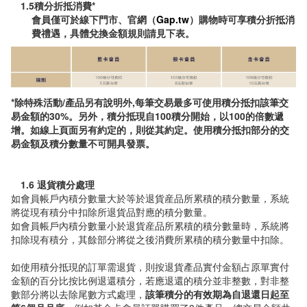
1.5積分折抵消費*
會員僅可於線下門市、官網（
Gap.tw
）購物時可享積分折抵消
費禮遇，具體兌換金額規則請見下表。
*除特殊活動/產品另有說明外,每筆交易最多可使用積分抵扣該筆交
易金額的30%。另外，積分抵現自100積分開始，以100的倍數遞
增。如線上頁面另有約定的，則從其約定。使用積分抵扣部分的交
易金額及積分數量不可開具發票。
1.6 退貨積分處理
如會員帳戶內積分數量大於等於退貨産品所累積的積分數量，系統
將從現有積分中扣除所退貨品對應的積分數量。
如會員帳戶內積分數量小於退貨産品所累積的積分數量時，系統將
扣除現有積分，其餘部分將從之後消費所累積的積分數量中扣除。
如使用積分抵現的訂單需退貨，則按退貨產品實付金額占原單實付
金額的百分比按比例退還積分，若應退還的積分並非整數，對非整
數部分將以去除尾數方式處理，
該筆積分的有效期為自退還日起至