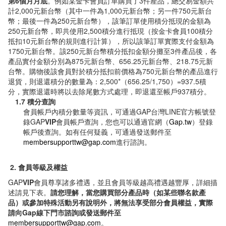
第6個月月底
。例如某金卡會員訂單購買了3件產品，總交易金額共
計2,000元新台幣（其中一件為1,000元新台幣；另一件750元新台
幣；最後一件為250元新台幣），該筆訂單使用積分抵現的金額為
250元新台幣，即共使用2,500積分進行抵現（按金卡會員100積分
抵扣10元新台幣的規則進行計算），所以該筆訂單實際支付金額為
1750元新台幣。該250元新台幣積分抵扣金額分攤至3件產品後，各
產品實付金額分別為875元新台幣、656.25元新台幣、218.75元新
台幣。購物後該會員對於積分抵扣前價格為750元新台幣的產品進行
退貨，則退還積分的數量為：2,500*（656.25/1,750）=937.5積
分，實際退還時將以去除尾數方式處理，即退還至帳戶937積分。
1.7 積分查詢
會員帳戶內積分數量等資訊，可通過GAP台灣LINE官方帳號登
錄GAP
VIP
會員帳戶查詢，您也可以通過官網（
Gap.tw
）登錄
帳戶後查詢。如有任何疑義，可通過發送郵件至
membersupporttw@gap.com
進行諮詢。
2. 會員等級及權益
GAP
VIP
會員尊享諸多禮遇，並且會員等級越高禮遇越豐厚，詳細描
述請見下表。
請您理解，當您購買部分產品時（如某些聯名款產
品）或參加特殊活動另有說明外，將無法享受部分會員權益，實際
請向Gap線下門市諮詢或發送郵件至
membersupporttw@gap.com
。