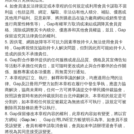
4. 如會員違反法律規定或本章程的任何規定或利用會員卡謀取不當
利益（包括盜用、綁定、騙取、非法佔有他人積分、補貼、優惠或
其他用戶福利、惡意刷單、將所購産品在協力廠商網站或銷售管道
進行商業性轉售等），Gap有權單方取消或凍結或調降其會員資
格、清除或調整其卡內積分、優惠券和其他會員權益，並且，Gap
保留追究其法律責任的權利。
5. 因供電、網路故障等不可抗力因素導致持卡人無法使用會員卡
時，Gap將視情況協助持卡人解決問題，但對因此而可能給持卡人
造成的損失不承擔責任。
6. Gap對合作夥伴提供的任何服務或産品品質、價格及其宣傳告知
等活動不承擔任何責任，並可隨時更改或終止與合作夥伴的合作關
係、服務專案或各項優惠，而無需另行通知。
7. 本章程的訂立、執行、解釋和爭議的解決，均應適用台灣的法
律。Gap及註冊用戶雙方如對本章程在履行中發生爭執，應盡力協
商解決，協商未果時，任何一方可將爭議提交中華民國仲裁協會，
按照該會當時有效的仲裁規則在台北仲裁解決。本章程的規定是可
分割的，如本章程任何規定被裁定為無效或不可執行，該規定可被
刪除而其餘條款應予以執行。
8. Gap保留修改本章程內容的權利，此章程內容如有變更，將以官
方網站（
Gap.tw
）、Gap台灣LINE官方帳號明示為準。如會員不接
受該變更，會員有權申請取消會籍，會員如未申請辦理退會手續，
將視為其同意接受該變更。