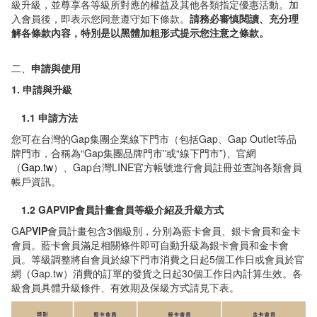
級升級，並尊享各等級所對應的權益及其他各類指定優惠活動。加
入會員後，即表示您同意遵守如下條款。
請務必審慎閱讀、充分理
解各條款內容，特別是以黑體加粗形式提示您注意之條款。
二、
申請與使用
1. 申請與升級
1.1 申請方法
您可在台灣的Gap集團企業線下門市（包括Gap、Gap Outlet等品
牌門市，合稱為“Gap集團品牌門市”或“線下門市”)、官網
（
Gap.tw
）、Gap台灣LINE官方帳號進行會員註冊並查詢各類會員
帳戶資訊。
1.2
GAPVIP
會員計畫會員等級介紹及升級方式
GAP
VIP
會員計畫包含
3
個級別，分別為藍卡會員、銀卡會員和金卡
會員。藍卡會員滿足相關條件即可自動升級為銀卡會員和金卡會
員。等級調整將自會員於線下門市消費之日起
5
個工作日或會員於官
網（
Gap.tw
）消費的訂單的發貨之日起
30
個工作日內計算生效。各
級會員具體升級條件、有效期及保級方式請見下表。