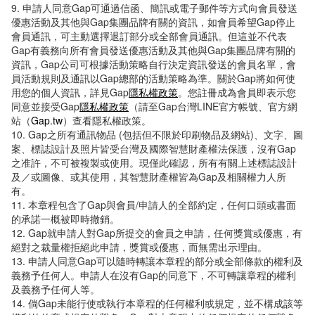
9. 申請人同意Gap可通過信函、簡訊或電子郵件等方式向會員發送
優惠活動及其他與Gap集團品牌有關的資訊，如會員希望Gap停止
會員通訊，可主動選擇退訂部分或全部會員通訊。但這並不代表
Gap有義務向所有會員發送優惠活動及其他與Gap集團品牌有關的
資訊，Gap公司可根據活動策略自行決定資訊發送的會員名單，會
員活動規則及通訊以Gap總部的活動策略為準。關於Gap將如何使
用您的個人資訊，詳見Gap
隱私權政策
。您註冊成為會員即表示您
同意並接受Gap
隱私權政策
（請至Gap台灣LINE官方帳號、官方網
站（
Gap.tw
）查看隱私權政策。
10. Gap之所有通訊物品 (包括但不限於印刷物品及網站)、文字、圖
案、標誌設計及照片皆受台灣及國際智慧財產權法保護，沒有Gap
之准許，不可被複製或使用。現僅此確認，所有有關上述標誌設計
及／或圖像、或其使用，其智慧財產權皆為Gap及相關權力人所
有。
11. 本章程包含了Gap與會員/申請人的全部約定，任何口頭或書面
的承諾一概被即時撤銷。
12. Gap就申請人對Gap所提交的會員之申請，任何獎賞或優惠，有
絕對之裁量權拒絕此申請，獎賞或優惠，而無需出示理由。
13. 申請人同意Gap可以隨時轉讓本章程的部分或全部條款的權利及
義務予任何人。申請人在沒有Gap的同意下，不可轉讓章程的權利
及義務予任何人等。
14. 倘Gap未能行使或執行本章程的任何權利或規定，並不構成該等