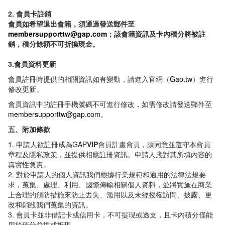
2. 會員卡註銷
會員如希望退出會籍，須通過發送郵件至
membersupporttw@gap.com
；該會籍資訊及卡內積分將被註
銷，積分餘額不可折換現金。
3.會員資料更新
會員註冊時提供的相關資訊如有變動，請進入官網（
Gap.tw
）進行
修改更新。
會員資訊中的註冊手機號碼不可進行修改，如需修改請發送郵件至
membersupporttw@gap.com
。
五、附加條款
1. 申請人欲註冊成為GAP
VIP
會員計畫會員，須同意並遵守本會員
章程及隱私政策，並提供相應註冊資訊。申請人應對其所填內容的
真實性負責。
2. 對於申請人的個人資訊我們根據行業規範和適用的法律法規要
求，蒐集、處理、利用、國際傳輸相關個人資料，並將實施在商業
上合理的預防措施來防止丟失、濫用以及未經授權訪問、披露、更
改和銷毀我們蒐集的資訊。
3. 會員卡並非借記卡或信用卡，不可提現或透支，且卡內積分僅能
用於積分兌換或抵現。