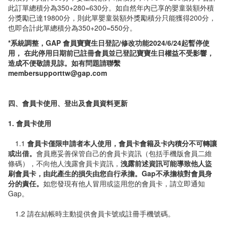
此訂單總積分為350+280=630分。如自然年內已享的嬰童裝額外積
分獎勵已達19800分，則此單嬰童裝額外獎勵積分只能獲得200分，
也即合計此單總積分為350+200=550分。
*系統調整，GAP 會員寶寶生日登記/修改功能2024/6/24起暫停使
用， 在此停用日期前已註冊會員並已登記寶寶生日權益不受影響，
造成不便敬請見諒。如有問題請聯繫
membersupporttw@gap.com
四、會員卡使用、登出及會員資料更新
1. 會員卡使用
1.1
會員卡僅限申請者本人使用，會員卡會籍及卡內積分不可轉讓
或出借。
會員應妥善保管自己的會員卡資訊（包括手機版會員二維
條碼），不向他人洩露會員卡資訊，
洩露前述資訊可能導致他人盜
刷會員卡，由此產生的損失由您自行承擔。Gap不承擔核對會員身
分的責任。
如您發現有他人冒用或盜用您的會員卡，請立即通知
Gap。
1.2 請在結帳時主動提供會員卡號或註冊手機號碼。