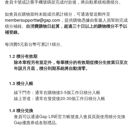
會員卡號或註冊手機號碼並完成付款後，將自動累積相應積分。
如會員在購物當時未能成功累計積分，可通過發送郵件至
membersupporttw@gap.com
，提供購物憑據由客服人員幫助完成
積分補錄。
自消費購物日起算，超過三十日以上的購物積分不予以
補登錄。
每消費5元新台幣可累計1積分。
1.2 積分有效期
除本章程另有規定外，每筆積分的有效期從積分生效當日至次
年該月月底，積分到期系統將自動清零。
1.3 積分入帳
線下門市：通常在購物後3-5個工作日積分入帳
線上管道：通常在發貨後
20-30
個工作日積分入帳
1.4 積分兌換
會員可以通過Gap LINE官方帳號進入會員頁面使用積分兌換
Gap優惠券或各類禮品。