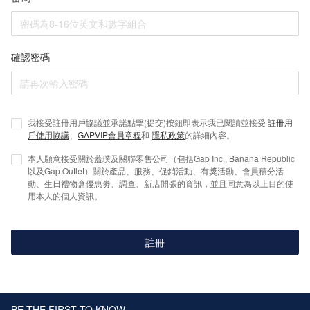
確認密碼
我接受註冊用戶協議並承諾點擊(提交)按鈕即表示我已閱讀並接受
註冊用
戶使用協議
、
GAPVIP會員章程
和
隱私政策
的詳細內容。
本人願意接受關於蓋璞及關聯零售公司（包括Gap Inc., Banana Republic
以及Gap Outlet）關於產品、服務、促銷活動、有獎活動、會員積分活
動、生日禮物盒優惠劵、調查、新店開張的資訊，並且同意為以上目的使
用本人的個人資訊。
註冊
BE THE FIRST TO KNOW