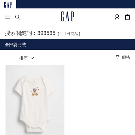
搜索關鍵詞：898585
[ 共 1 件商品 ]
全部嬰兒裝
價格
排序