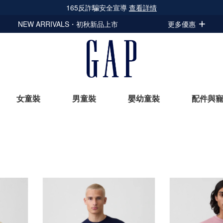
查看詳情
隱私政策已
NEW ARRIVALS・初秋新品上市
更多優惠
女童裝
男童裝
嬰幼童裝
配件與
立即選購