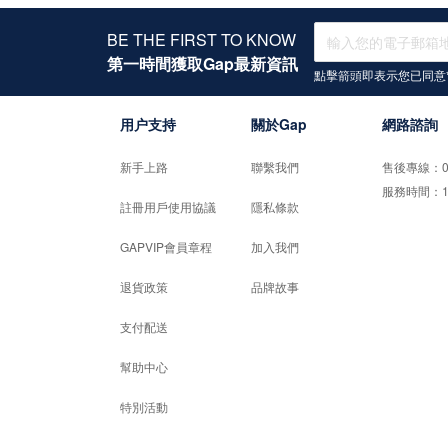
BE THE FIRST TO KNOW
第一時間獲取Gap最新資訊
點擊箭頭即表示您已同意
用户支持
關於Gap
網路諮詢
新手上路
聯繫我們
售後專線：02-
服務時間：10:0
註冊用戶使用協議
隱私條款
GAPVIP會員章程
加入我們
退貨政策
品牌故事
支付配送
幫助中心
特別活動