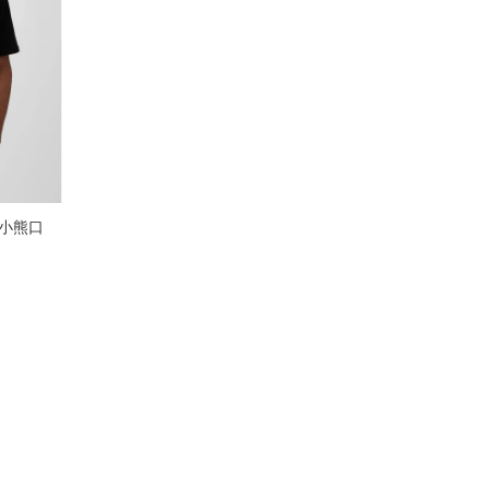
萊納小熊口