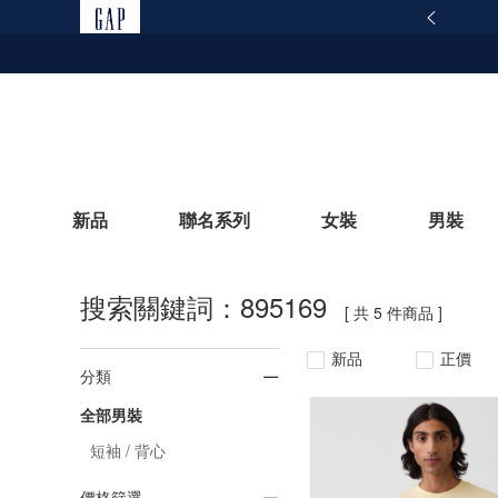
詳情
165反詐騙安全宣導
新品
聯名系列
女裝
男裝
搜索關鍵詞：895169
[ 共 5 件商品 ]
立即選購
新品
正價
分類
全部男裝
短袖 / 背心
價格篩選