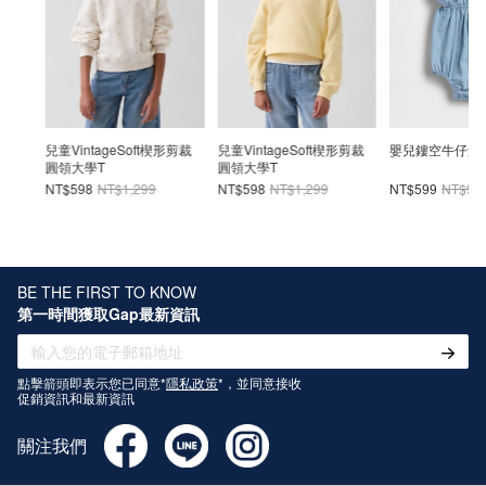
t楔形剪裁
兒童VintageSoft楔形剪裁
嬰兒鏤空牛仔連身衣
GapKids × Se
圓領大學T
芝麻街寬版楔
NT$598
NT$1,299
NT$599
NT$999
NT$398
NT$
BE THE FIRST TO KNOW
第一時間獲取Gap最新資訊
點擊箭頭即表示您已同意*
隱私政策
*，並同意接收
促銷資訊和最新資訊
關注我們