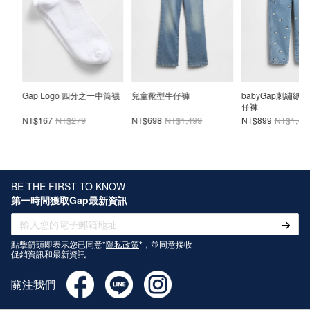
剪裁
Gap Logo 四分之一中筒襪
兒童靴型牛仔褲
babyGap刺繡紙
仔褲
NT$167
NT$279
NT$698
NT$1,499
NT$899
NT$1,49
BE THE FIRST TO KNOW
第一時間獲取Gap最新資訊
點擊箭頭即表示您已同意*
隱私政策
*，並同意接收
促銷資訊和最新資訊
關注我們