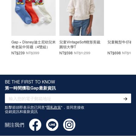
布短
Gap × Disney迪士尼幼兒米
兒童VintageSoft楔形剪裁
兒童靴型牛仔褲
奇老鼠中筒襪（4雙組）
圓領大學T
NT$239
NT$399
NT$598
NT$1,299
NT$698
NT$1,49
BE THE FIRST TO KNOW
第一時間獲取Gap最新資訊
點擊箭頭即表示您已同意*
隱私政策
*，並同意接收
促銷資訊和最新資訊
關注我們