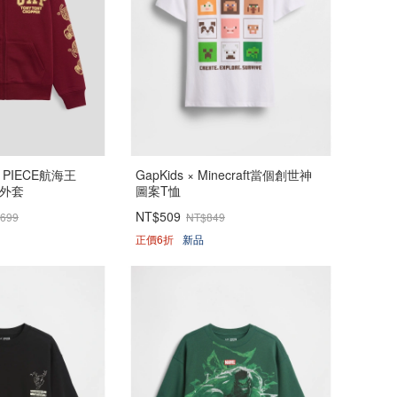
E PIECE航海王
GapKids × Minecraft當個創世神
連帽外套
圖案T恤
NT$509
,699
NT$849
正價6折
新品