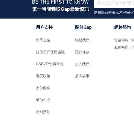
BE THE FIRST TO KNOW
第一時間獲取Gap最新資訊
點擊箭頭即表示您已同意
用户支持
關於Gap
網路諮詢
新手上路
聯繫我們
售後專線：02-
服務時間：10:0
註冊用戶使用協議
隱私條款
GAPVIP會員章程
加入我們
退貨政策
品牌故事
支付配送
幫助中心
特別活動