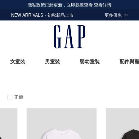
隱私政策已經更新，立即點擊查看
查看詳情
NEW ARRIVALS・初秋新品上市
更多優惠
女童裝
男童裝
嬰幼童裝
配件與
立即選購
正價