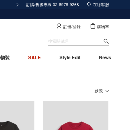
訂購/售後專線 02-8978-9268
積分發放調整公告
在線客服
查看詳情
註冊/登錄
購物車
寵物裝
SALE
Style Edit
News
默認