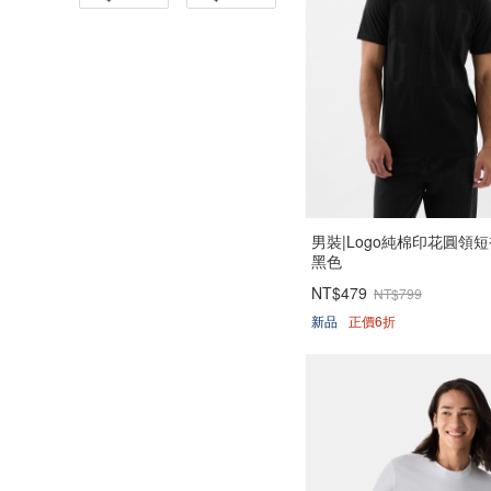
男裝|Logo純棉印花圓領短
黑色
NT$479
NT$799
新品
正價6折