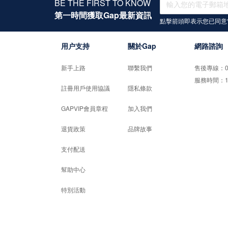
BE THE FIRST TO KNOW
第一時間獲取Gap最新資訊
點擊箭頭即表示您已同意
用户支持
關於Gap
網路諮詢
新手上路
聯繫我們
售後專線：02-
服務時間：10:0
註冊用戶使用協議
隱私條款
GAPVIP會員章程
加入我們
退貨政策
品牌故事
支付配送
幫助中心
特別活動