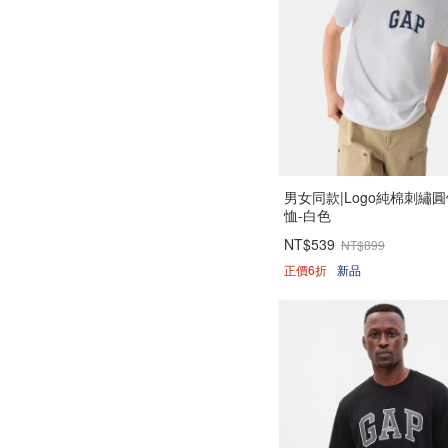
男女同款|Logo純棉刺繡
恤-白色
NT$539
NT$899
正價6折
新品