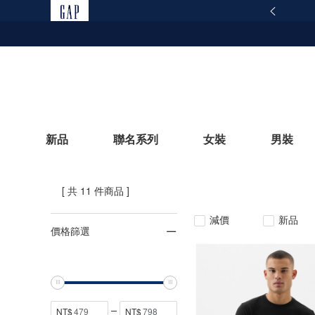
165反詐騙安全宣導
查看詳情
新品
聯名系列
女裝
男裝
[ 共 11 件商品 ]
立即選購
減價
新品
價格篩選