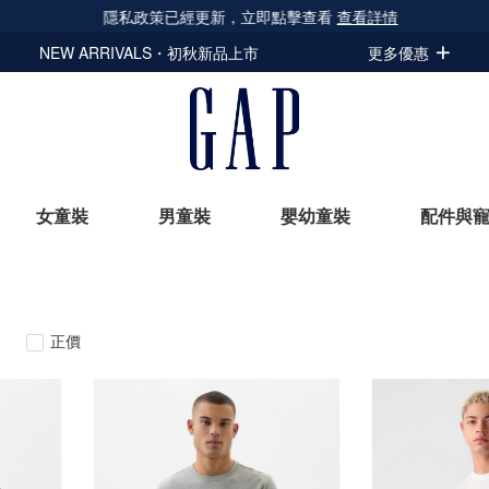
隱私政策已經更新，立即點擊查看
查看詳情
NEW ARRIVALS・初秋新品上市
更多優惠
女童裝
男童裝
嬰幼童裝
配件與
立即選購
正價