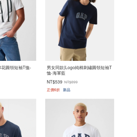
印花圓領短袖T恤-
男女同款|Logo純棉刺繡圓領短袖T
恤-海軍藍
NT$539
NT$899
正價6折
新品