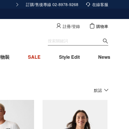
訂購/售後專線 02-8978-9268
積分發放調整公告
在線客服
查看詳情
註冊/登錄
購物車
寵物裝
SALE
Style Edit
News
默認