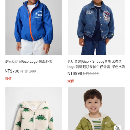
嬰兒及幼兒Gap Logo 防風外套
男幼童裝|Gap x Snoopy史努比聯名
Logo刺繡翻領長袖牛仔外套-深色水洗
NT$798
NT$1,699
NT$998
NT$2,299
減價
減價