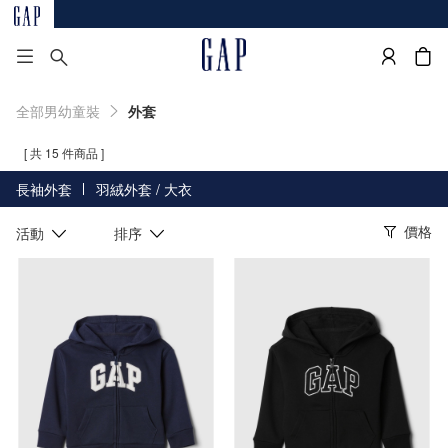
全部男幼童裝
外套
[ 共 15 件商品 ]
長袖外套
羽絨外套 / 大衣
價格
活動
排序