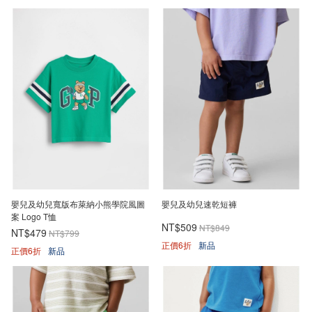
嬰兒及幼兒寬版布萊納小熊學院風圖
嬰兒及幼兒速乾短褲
案 Logo T恤
NT$509
NT$849
NT$479
NT$799
正價6折
新品
正價6折
新品