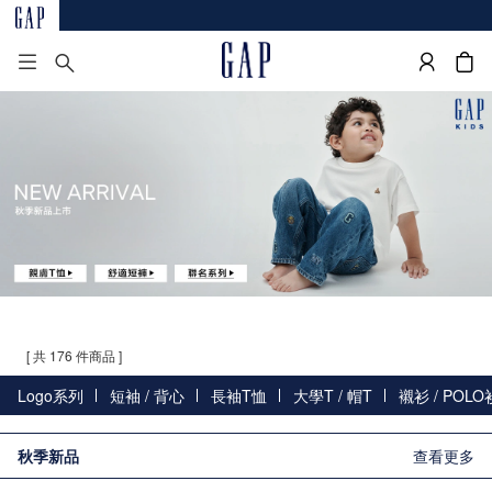
[ 共 176 件商品 ]
Logo系列
短袖 / 背心
長袖T恤
大學T / 帽T
襯衫 / POLO
秋季新品
查看更多