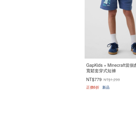
GapKids × Minecraft
寬鬆套穿式短褲
NT$779
NT$1,299
正價6折
新品