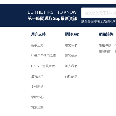
BE THE FIRST TO KNOW
第一時間獲取Gap最新資訊
點擊箭頭即表示您已同意
用户支持
關於Gap
網路諮詢
新手上路
聯繫我們
售後專線：02-
服務時間：10:0
註冊用戶使用協議
隱私條款
GAPVIP會員章程
加入我們
退貨政策
品牌故事
支付配送
幫助中心
特別活動