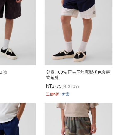
短褲
兒童 100% 再生尼龍寬鬆拼色套穿
式短褲
NT$779
NT$1,299
正價6折
新品