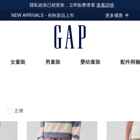
隱私政策已經更新，立即點擊查看
查看詳情
NEW ARRIVALS・初秋新品上市
更多優惠
女童裝
男童裝
嬰幼童裝
配件與
立即選購
正價