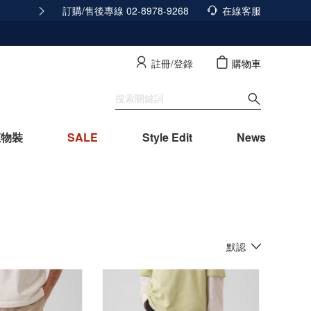
訂購/售後專線 02-8978-9268
積分發放調整公告
在線客服
查看詳情
註冊/登錄
購物車
寵物裝
SALE
Style Edit
News
默認