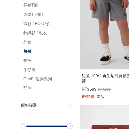
長袖T恤
大學T / 帽T
襯衫 / POLO衫
針織衫 / 毛衣
外套
短褲
長褲
牛仔褲
兒童 100% 再生尼龍寬
GapFit運動系列
褲
配件
NT$599
NT$999
正價6折
新品
價格篩選