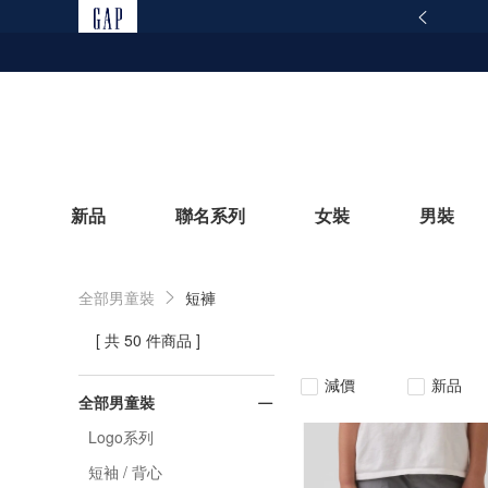
165反詐騙安全宣導
查看詳情
新品
聯名系列
女裝
男裝
全部男童裝
短褲
立即選購
[ 共 50 件商品 ]
減價
新品
全部男童裝
Logo系列
短袖 / 背心