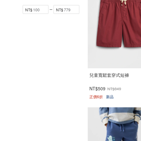
兒童寬鬆套穿式短褲
NT$509
NT$849
正價6折
新品