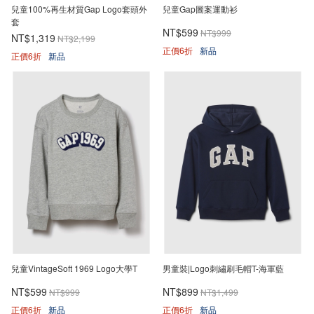
兒童100%再生材質Gap Logo套頭外
兒童Gap圖案運動衫
套
NT$599
NT$999
NT$1,319
NT$2,199
正價6折
新品
正價6折
新品
兒童VintageSoft 1969 Logo大學T
男童裝|Logo刺繡刷毛帽T-海軍藍
NT$599
NT$899
NT$999
NT$1,499
正價6折
新品
正價6折
新品