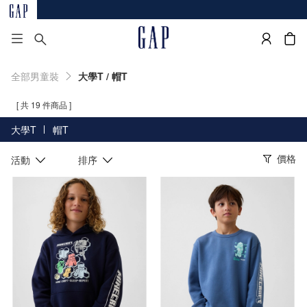
全部男童裝
大學T / 帽T
[ 共 19 件商品 ]
大學T
帽T
價格
活動
排序