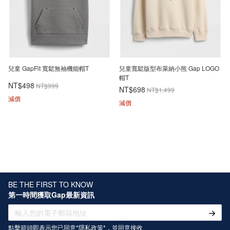
兒童 GapFit 寬鬆無袖機能帽T
兒童寬鬆版型布萊納小熊 Gap LOGO
帽T
NT$498
NT$999
NT$698
NT$1,499
減價
減價
BE THE FIRST TO KNOW
第一時間獲取Gap最新資訊
點擊箭頭即表示您已同意*
隱私政策
*，並同意接收