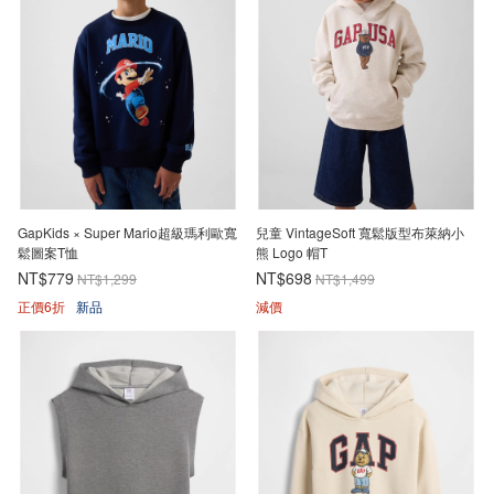
GapKids × Super Mario超級瑪利歐寬
兒童 VintageSoft 寬鬆版型布萊納小
鬆圖案T恤
熊 Logo 帽T
NT$779
NT$698
NT$1,299
NT$1,499
正價6折
新品
減價