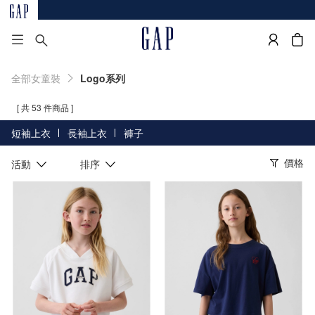
全部女童裝
Logo系列
[ 共 53 件商品 ]
短袖上衣
長袖上衣
褲子
價格
活動
排序