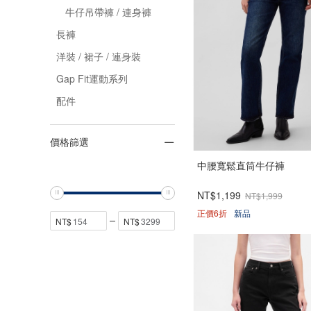
牛仔吊帶褲 / 連身褲
長褲
洋裝 / 裙子 / 連身裝
Gap Fit運動系列
配件
價格篩選
中腰寬鬆直筒牛仔褲
NT$1,199
NT$1,999
正價6折
新品