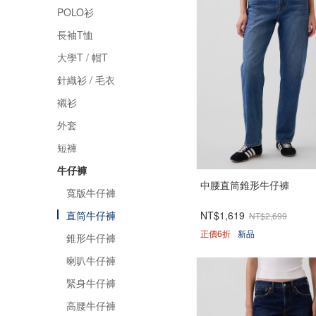
POLO衫
長袖T恤
大學T / 帽T
針織衫 / 毛衣
襯衫
外套
短褲
牛仔褲
中腰直筒錐形牛仔褲
寬版牛仔褲
NT$1,619
直筒牛仔褲
NT$2,699
正價6折
新品
錐形牛仔褲
喇叭牛仔褲
緊身牛仔褲
高腰牛仔褲