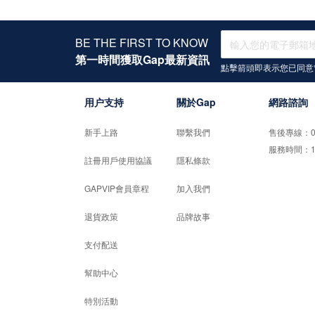
BE THE FIRST TO KNOW
第一時間獲取Gap最新資訊
點擊箭頭即表示您已同意
用户支持
關於Gap
網路諮詢
新手上路
聯繫我們
售後專線：02-
服務時間：10:0
註冊用戶使用協議
隱私條款
GAPVIP會員章程
加入我們
退貨政策
品牌故事
支付配送
幫助中心
特別活動