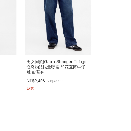
男女同款|Gap x Stranger Things
怪奇物語限量聯名 印花直筒牛仔
褲-靛藍色
NT$2,498
NT$4,999
減價