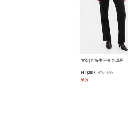
女裝|直筒牛仔褲-水洗黑
NT$698
NT$1,699
減價