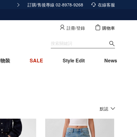
訂購/售後專線 02-8978-9268
積分發放調整公告
在線客服
查看詳情
註冊/登錄
購物車
寵物裝
SALE
Style Edit
News
默認