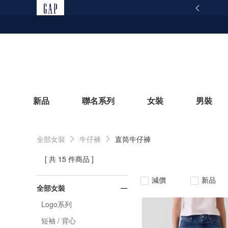
165反詐騙安全宣導
查看詳情
新品
聯名系列
女裝
男裝
全部女裝
牛仔褲
直筒牛仔褲
立即選購
[ 共 15 件商品 ]
減價
新品
全部女裝
Logo系列
短袖 / 背心