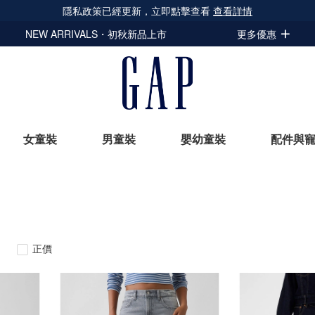
隱私政策已經更新，立即點擊查看
查看詳情
NEW ARRIVALS・初秋新品上市
更多優惠
女童裝
男童裝
嬰幼童裝
配件與
立即選購
正價