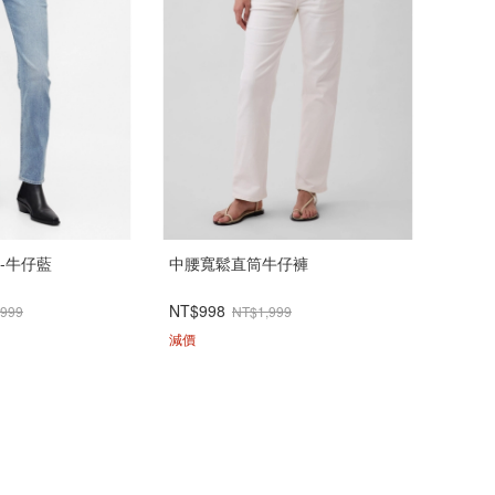
-牛仔藍
中腰寬鬆直筒牛仔褲
NT$998
,999
NT$1,999
減價