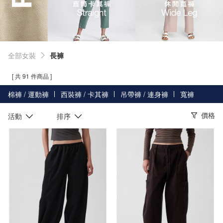
全部女裝
長褲
[ 共 91 件商品 ]
棉褲 / 運動褲
西裝褲 / 卡其褲
吊帶褲 / 連身褲
寬褲
價格
活動
排序