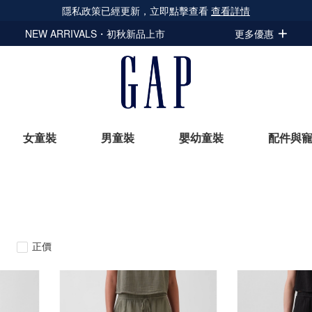
隱私政策已經更新，立即點擊查看
查看詳情
NEW ARRIVALS・初秋新品上市
更多優惠
女童裝
男童裝
嬰幼童裝
配件與
立即選購
正價