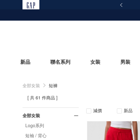
165反詐騙安全宣導
查看詳情
新品
聯名系列
女裝
男裝
全部女裝
短褲
立即選購
[ 共 61 件商品 ]
減價
新品
全部女裝
Logo系列
短袖 / 背心