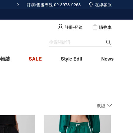
訂購/售後專線 02-8978-9268
積分發放調整公告
在線客服
查看詳情
註冊/登錄
購物車
寵物裝
SALE
Style Edit
News
默認