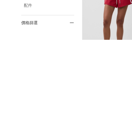
配件
價格篩選
2.5 吋運動短褲
NT$779
NT$1,299
正價6折
新品