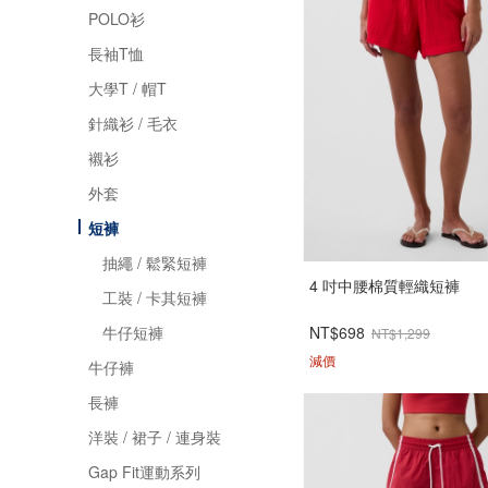
POLO衫
長袖T恤
大學T / 帽T
針織衫 / 毛衣
襯衫
外套
短褲
抽繩 / 鬆緊短褲
4 吋中腰棉質輕織短褲
工裝 / 卡其短褲
NT$698
牛仔短褲
NT$1,299
減價
牛仔褲
長褲
洋裝 / 裙子 / 連身裝
Gap Fit運動系列