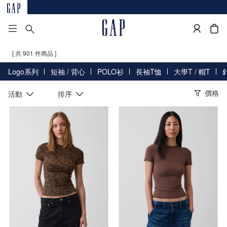
[ 共 901 件商品 ]
Logo系列
短袖 / 背心
POLO衫
長袖T恤
大學T / 帽T
價格
活動
排序