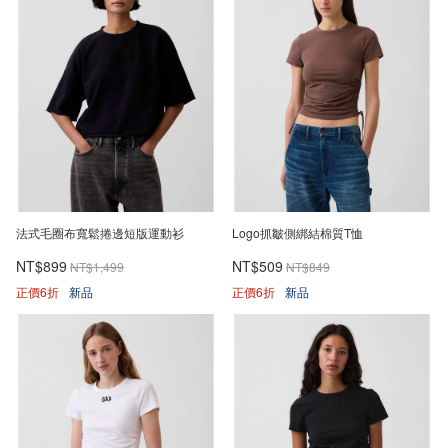
法式毛圈布寬鬆捲邊短版運動衫
Logo抓皺側綁結棉質T恤
NT$899
NT$509
NT$1,499
NT$849
正價6折
新品
正價6折
新品