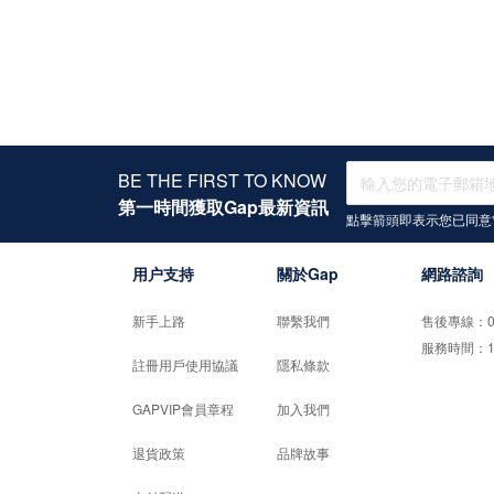
BE THE FIRST TO KNOW
第一時間獲取Gap最新資訊
點擊箭頭即表示您已同意
用户支持
關於Gap
網路諮詢
新手上路
聯繫我們
售後專線：02-
服務時間：10:0
註冊用戶使用協議
隱私條款
GAPVIP會員章程
加入我們
退貨政策
品牌故事