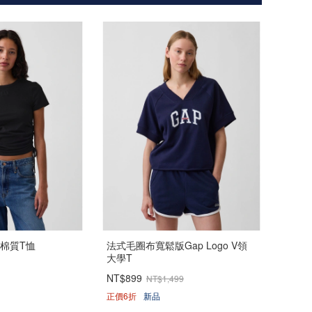
結棉質T恤
法式毛圈布寬鬆版Gap Logo V領
大學T
NT$899
NT$1,499
正價6折
新品