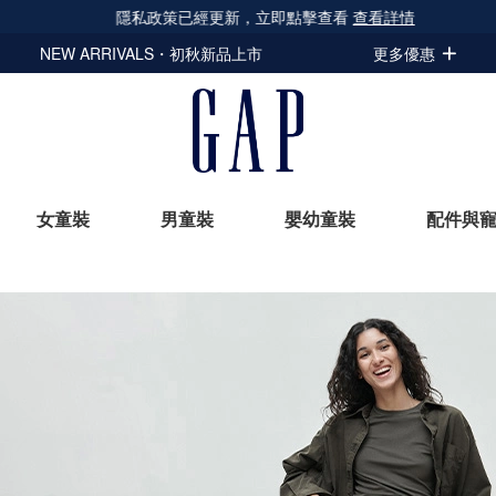
隱私政策已經更新，立即點擊查看
查看詳情
NEW ARRIVALS・初秋新品上市
更多優惠
女童裝
男童裝
嬰幼童裝
配件與
立即選購