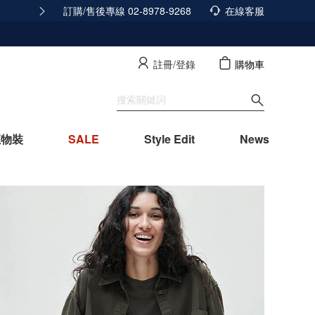
訂購/售後專線 02-8978-9268
積分發放調整公告
在線客服
查看詳情
註冊/登錄
購物車
寵物裝
SALE
Style Edit
News