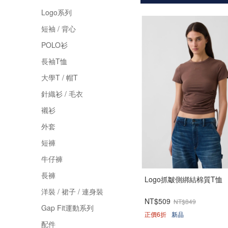
Logo系列
短袖 / 背心
POLO衫
長袖T恤
大學T / 帽T
針織衫 / 毛衣
襯衫
外套
短褲
牛仔褲
長褲
Logo抓皺側綁結棉質T恤
洋裝 / 裙子 / 連身裝
NT$509
NT$849
Gap Fit運動系列
正價6折
新品
配件