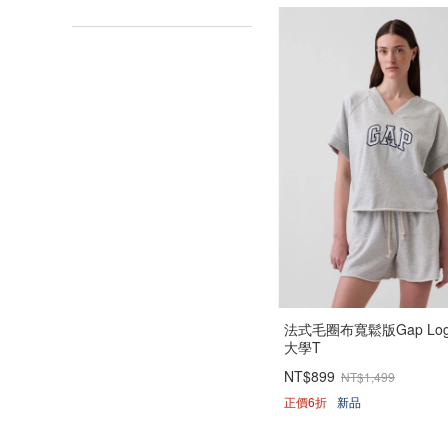
法式毛圈布寬鬆版Gap Log
大學T
NT$899
NT$1,499
正價6折
新品