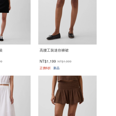
裝
高腰工裝迷你褲裙
NT$1,199
99
NT$1,999
正價6折
新品