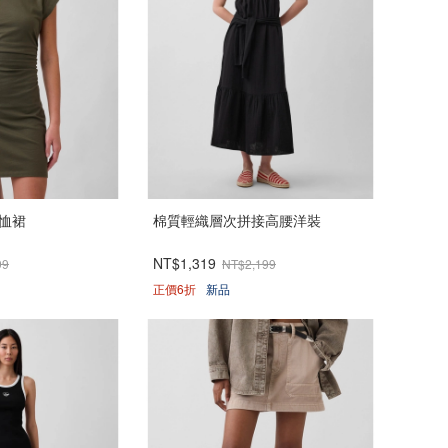
T恤裙
棉質輕織層次拼接高腰洋裝
NT$1,319
99
NT$2,199
正價6折
新品