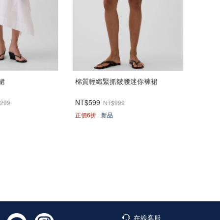
裙
棉質輕織緊抓皺腰迷你褲裙
NT$599
,299
NT$999
正價6折
新品
在線客服