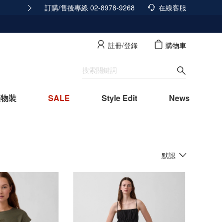
訂購/售後專線 02-8978-9268
積分發放調整公告
在線客服
查看詳情
註冊/登錄
購物車
寵物裝
SALE
Style Edit
News
默認