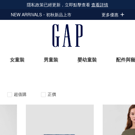
隱私政策已經更新，立即點擊查看
查看詳情
NEW ARRIVALS・初秋新品上市
更多優惠
女童裝
男童裝
嬰幼童裝
配件與
立即選購
超值購
正價