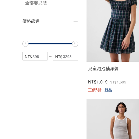
全部嬰兒裝
價格篩選
兒童泡泡袖洋裝
NT$1,019
NT$1,699
正價6折
新品