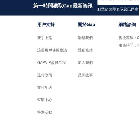
第一時間獲取Gap最新資訊
點擊箭頭即表示您已同意
用户支持
關於Gap
網路諮詢
新手上路
聯繫我們
售後專線：02-
服務時間：10:0
註冊用戶使用協議
隱私條款
GAPVIP會員章程
加入我們
退貨政策
品牌故事
支付配送
幫助中心
特別活動