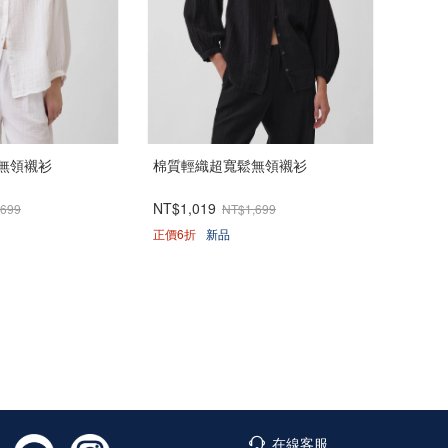
無領襯衫
棉質輕織超寬鬆無領襯衫
NT$1,019
,699
NT$1,699
正價6折
新品
在線客服