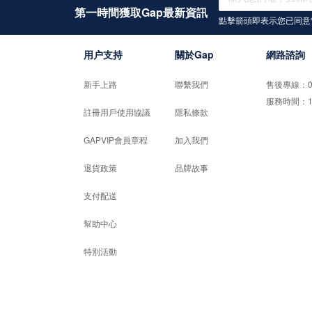
第一時間獲取Gap最新資訊
點擊箭頭即表示您已同意
用户支持
關於Gap
網路諮詢
新手上路
聯繫我們
售後專線：02-
服務時間：10:0
註冊用戶使用協議
隱私條款
GAPVIP會員章程
加入我們
退貨政策
品牌故事
支付配送
幫助中心
特別活動