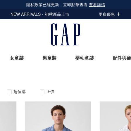
隱私政策已經更新，立即點擊查看
查看詳情
NEW ARRIVALS・初秋新品上市
更多優惠
女童裝
男童裝
嬰幼童裝
配件與
立即選購
超值購
正價