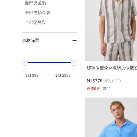
全部男童裝
全部男幼童裝
全部嬰兒裝
價格篩選
標準版型亞麻混紡度假襯
NT$779
NT$1,299
正價6折
新品