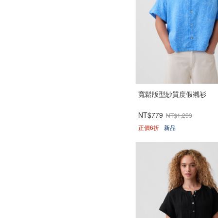
寬鬆版型紗質度假襯衫
NT$779
NT$1,299
正價6折
新品