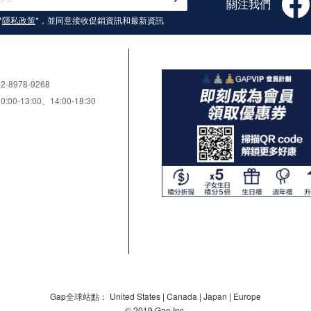
關注我們
*
隱私政策
*，並同意接收
促銷資訊和最新資訊
8978-9268
0-13:00、14:00-18:30
Gap全球站點：
United States
|
Canada
|
Japan
|
Europe
© 2019 Gap Inc.