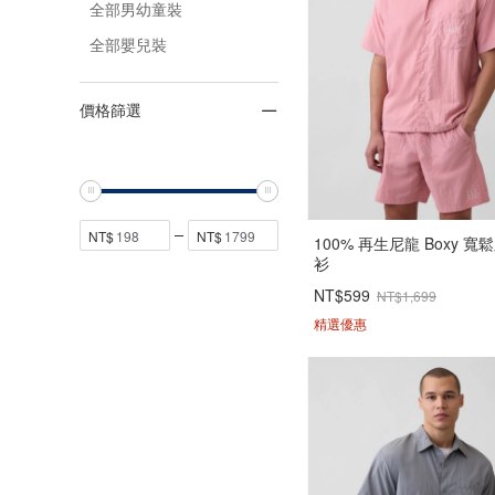
全部男幼童裝
全部嬰兒裝
價格篩選
100% 再生尼龍 Boxy 寬
衫
NT$599
NT$1,699
精選優惠