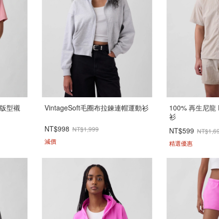
鬆版型襯
VintageSoft毛圈布拉鍊連帽運動衫
100% 再生尼龍
衫
NT$998
NT$1,999
NT$599
NT$1,6
減價
精選優惠