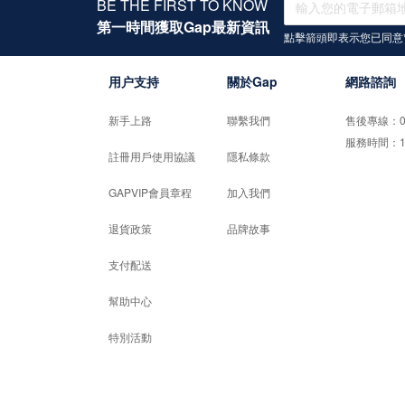
BE THE FIRST TO KNOW
第一時間獲取Gap最新資訊
點擊箭頭即表示您已同意
用户支持
關於Gap
網路諮詢
新手上路
聯繫我們
售後專線：02-
服務時間：10:0
註冊用戶使用協議
隱私條款
GAPVIP會員章程
加入我們
退貨政策
品牌故事
支付配送
幫助中心
特別活動