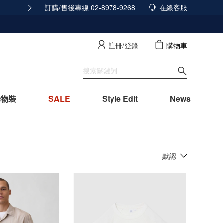
訂購/售後專線 02-8978-9268
積分發放調整公告
在線客服
查看詳情
註冊/登錄
購物車
寵物裝
SALE
Style Edit
News
默認