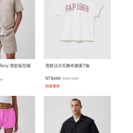
 Boxy 寬鬆版型襯
寬鬆法式毛圈布圖案T恤
NT$499
NT$1,499
99
精選優惠