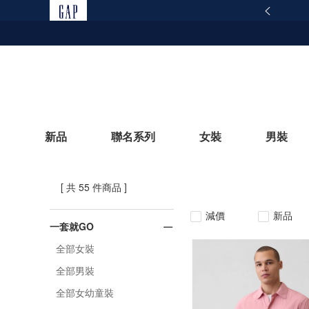
165反詐騙安全宣導
查看詳情
新品
聯名系列
女裝
男裝
[ 共 55 件商品 ]
立即選購
減價
新品
一套就GO
全部女裝
全部男裝
全部女幼童裝