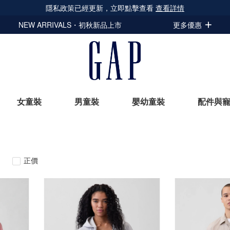
隱私政策已經更新，立即點擊查看
查看詳情
NEW ARRIVALS・初秋新品上市
更多優惠
女童裝
男童裝
嬰幼童裝
配件與
立即選購
正價