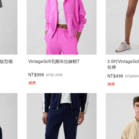
鬆版型襯
VintageSoft毛圈布拉鍊帽T
3.5吋Vintag
短褲
NT$998
NT$1,999
NT$498
NT$999
減價
減價