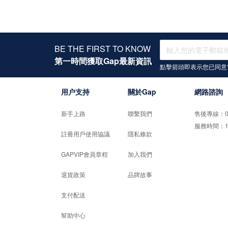
BE THE FIRST TO KNOW
第一時間獲取Gap最新資訊
點擊箭頭即表示您已同意
用户支持
關於Gap
網路諮詢
新手上路
聯繫我們
售後專線：02-
服務時間：10:0
註冊用戶使用協議
隱私條款
GAPVIP會員章程
加入我們
退貨政策
品牌故事
支付配送
幫助中心