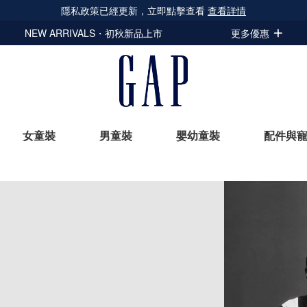
隱私政策已經更新，立即點擊查看
查看詳情
NEW ARRIVALS・初秋新品上市
更多優惠
女童裝
男童裝
嬰幼童裝
配件與
立即選購