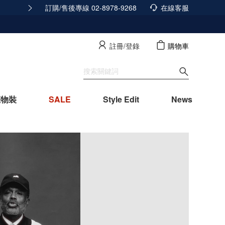
訂購/售後專線 02-8978-9268
積分發放調整公告
在線客服
查看詳情
註冊/登錄
購物車
寵物裝
SALE
Style Edit
News