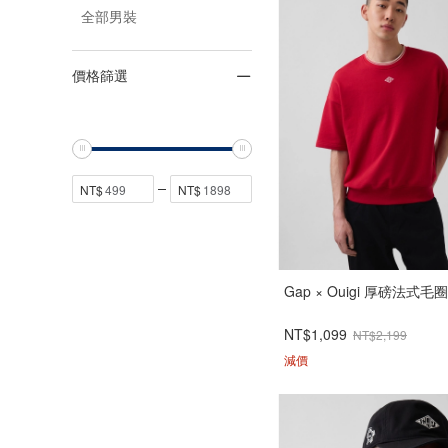
全部男裝
價格篩選
Gap × Ouigi 厚磅法式
NT$1,099
NT$2,199
減價