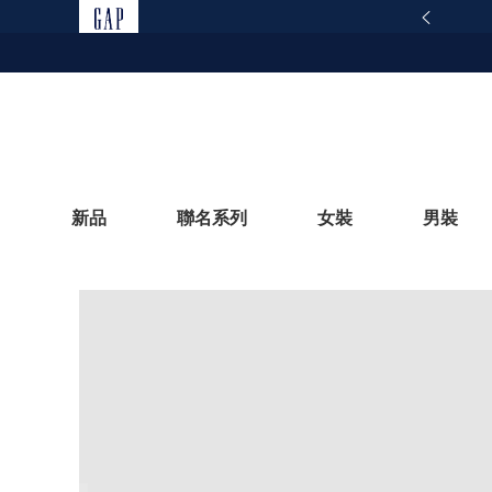
165反詐騙安全宣導
查看詳情
新品
聯名系列
女裝
男裝
立即選購