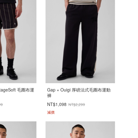
intageSoft 毛圈布運
Gap × Ouigi 厚磅法式毛圈布運動
褲
NT$1,098
99
NT$2,299
減價