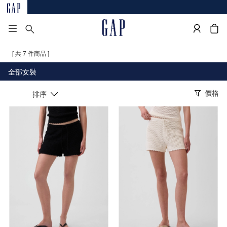
[ 共 7 件商品 ]
全部女裝
價格
排序