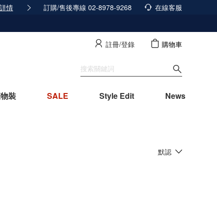
訂購/售後專線 02-8978-9268
積分發放調整公告
在線客服
查看詳情
註冊/登錄
購物車
寵物裝
SALE
Style Edit
News
默認