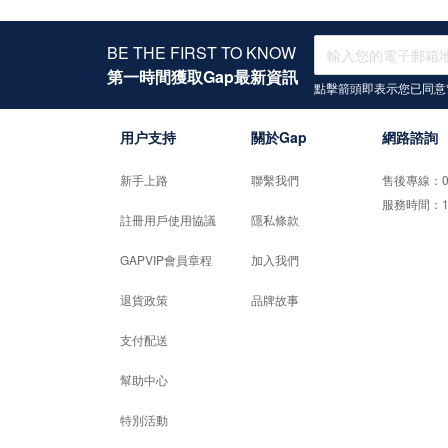
BE THE FIRST TO KNOW
第一時間獲取Gap最新資訊
點擊箭頭即表示您已同意
用户支持
關於Gap
網路諮詢
新手上路
聯繫我們
售後專線：02-
服務時間：10:0
註冊用戶使用協議
隱私條款
GAPVIP會員章程
加入我們
退貨政策
品牌故事
支付配送
幫助中心
特別活動