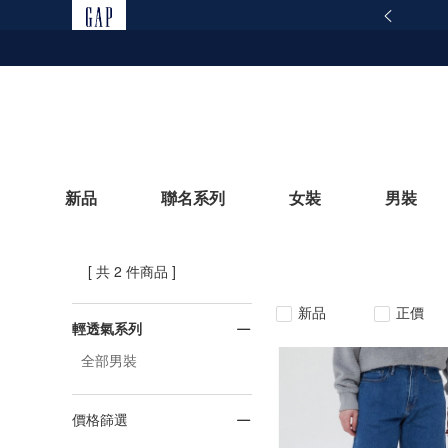
165反詐騙安全宣導
查看詳情
新品
聯名系列
女裝
男裝
[ 共 2 件商品 ]
立即選購
新品
正價
輕透氣系列
全部男裝
價格篩選