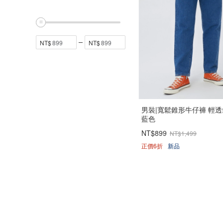
男裝|寬鬆錐形牛仔褲 輕透
藍色
NT$899
NT$1,499
正價6折
新品