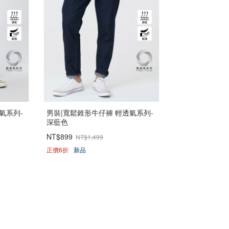
氣系列-
男裝|寬鬆錐形牛仔褲 輕透氣系列-
深藍色
NT$899
NT$1,499
正價6折
新品