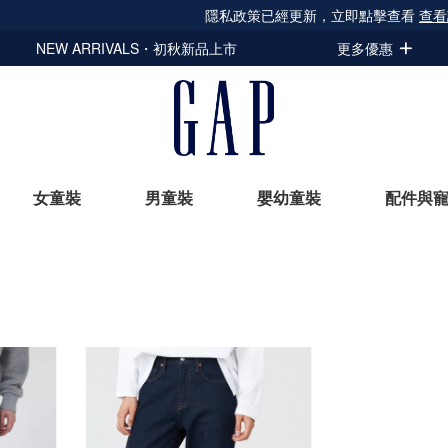
隱私政策已經更新，立即點擊查看
查看詳情
NEW ARRIVALS・初秋新品上市
更多優惠
女童裝
男童裝
嬰幼童裝
配件與
立即選購