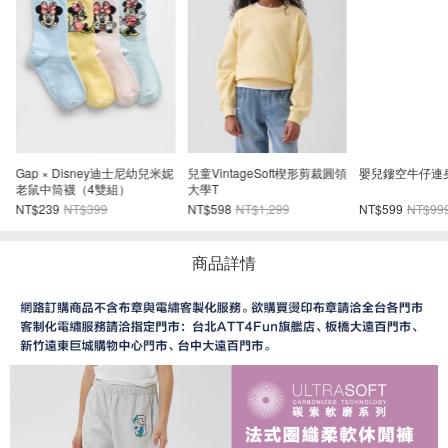
Gap × Disney迪士尼幼兒米妮
兒童VintageSoft楔形剪裁圓領
嬰兒鏤空牛仔連
老鼠中筒襪（4雙組）
大學T
NT$239
NT$399
NT$598
NT$1,299
NT$599
NT$99
商品詳情