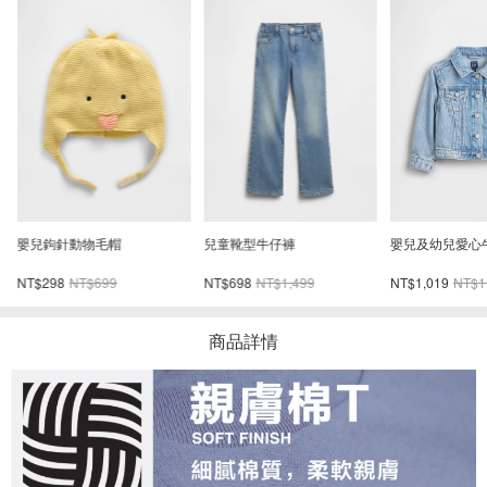
嬰兒鉤針動物毛帽
兒童靴型牛仔褲
嬰兒及幼兒愛心
NT$298
NT$699
NT$698
NT$1,499
NT$1,019
NT$1
商品詳情