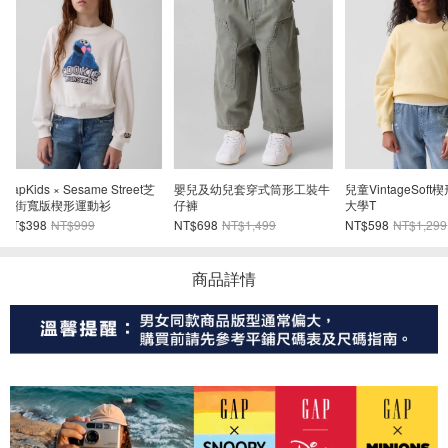
牛
兒童VintageSoft楔形剪裁圓領
Gap × Disney迪士尼幼兒米奇
中腰UltraSof
大學T
老鼠中筒襪（4雙組）
褲
NT$598
NT$1,299
NT$239
NT$399
NT$1,098
NT$2
商品詳情