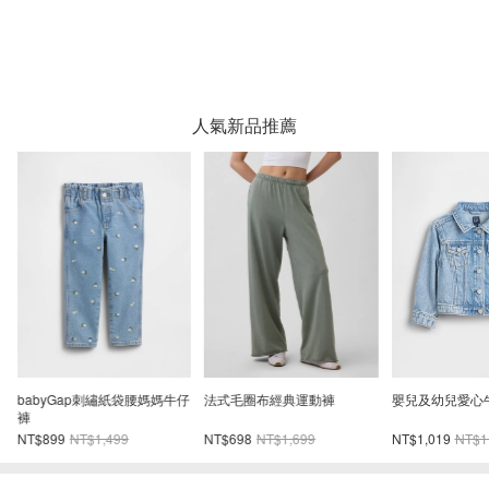
人氣新品推薦
babyGap刺繡紙袋腰媽媽牛仔
法式毛圈布經典運動褲
嬰兒及幼兒愛心
褲
NT$899
NT$1,499
NT$698
NT$1,699
NT$1,019
NT$1