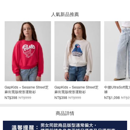
人氣新品推薦
領
GapKids × Sesame Street芝
GapKids × Sesame Street芝
中腰UltraSof
麻街寬版楔形運動衫
麻街寬版楔形運動衫
褲
NT$398
NT$999
NT$398
NT$999
NT$1,098
NT$2
商品詳情