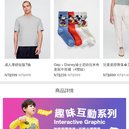
奇
兒童易穿降落傘工裝褲
兒童靴型牛仔褲
嬰兒鏤空牛仔連
NT$899
NT$1,499
NT$698
NT$1,499
NT$599
NT$99
商品詳情