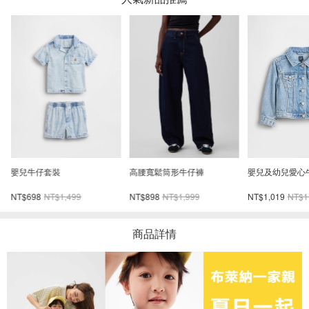
嬰兒牛仔套裝
高腰寬鬆筒形牛仔褲
嬰兒及幼兒愛心
NT$698
NT$1,499
NT$898
NT$1,999
NT$1,019
NT$1
商品詳情