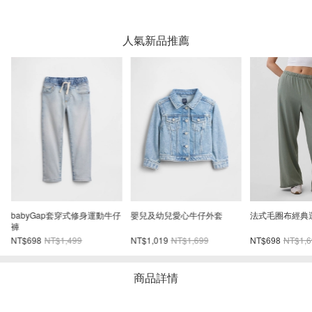
人氣新品推薦
妮
babyGap套穿式修身運動牛仔
嬰兒及幼兒愛心牛仔外套
法式毛圈布經典
褲
NT$698
NT$1,499
NT$1,019
NT$1,699
NT$698
NT$1,6
商品詳情