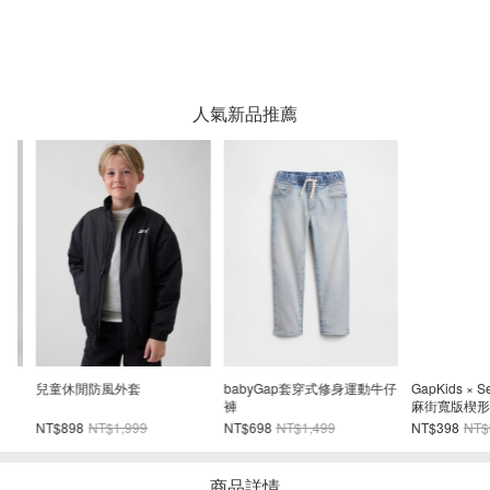
人氣新品推薦
兒童休閒防風外套
babyGap套穿式修身運動牛仔
GapKids × Sesa
褲
麻街寬版楔形運
NT$898
NT$1,999
NT$698
NT$1,499
NT$398
NT$99
商品詳情