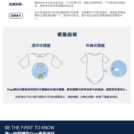
BE THE FIRST TO KNOW
第一時間獲取Gap最新資訊