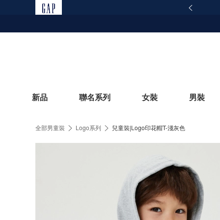
範仿冒網站提醒｜Gap 官方網站聲明
查看詳情
新品
聯名系列
女裝
男裝
全部男童裝
Logo系列
兒童裝|Logo印花帽T-淺灰色
立即選購