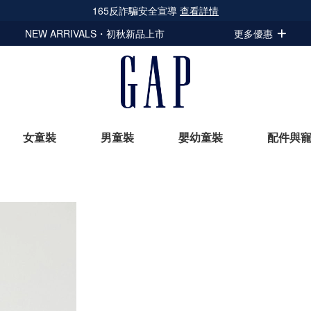
165反詐騙安全宣導
查看詳情
NEW ARRIVALS・初秋新品上市
更多優惠
女童裝
男童裝
嬰幼童裝
配件與
立即選購