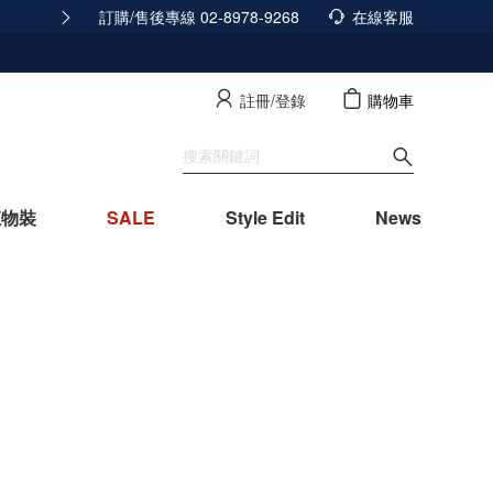
訂購/售後專線 02-8978-9268
隱私政策已經更新，立即點擊查看
在線客服
查看詳
註冊/登錄
購物車
寵物裝
SALE
Style Edit
News