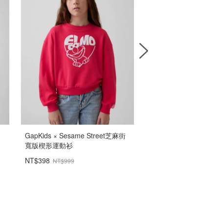
GapKids × Sesame Street芝麻街
Gap × Disney迪士
寬版楔形運動衫
中筒襪（4雙組）
NT$398
NT$239
NT$999
NT$399