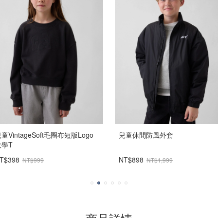
童VintageSoft毛圈布短版Logo
兒童休閒防風外套
大學T
T$398
NT$898
NT$999
NT$1,999