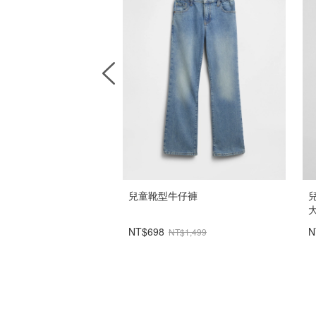
Soft寬大細腰帶牛仔褲
兒童靴型牛仔褲
兒
NT$698
N
NT$2,299
NT$1,499