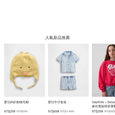
人氣新品推薦
GapKids × Sesame Street芝
嬰兒及幼兒愛心牛仔外套
Gap Logo 四
麻街寬版楔形運動衫
NT$398
NT$999
NT$1,019
NT$1,699
NT$167
NT$27