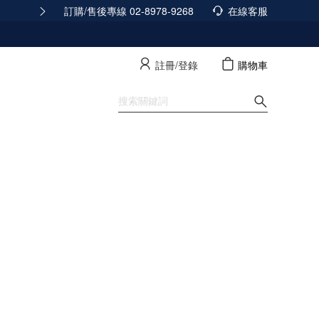
訂購/售後專線 02-8978-9268
165反詐騙安全宣導
在線客服
查看詳情
註冊/登錄
購物車
寵物裝
SALE
Style Edit
News