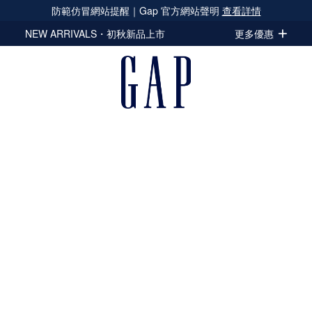
防範仿冒網站提醒｜Gap 官方網站聲明
查看詳情
NEW ARRIVALS・初秋新品上市
更多優惠
女童裝
男童裝
嬰幼童裝
配件與
立即選購