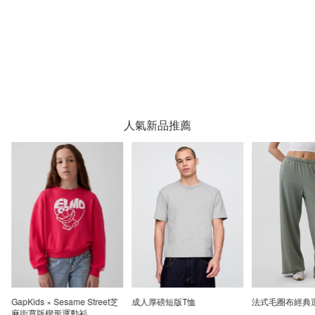
人氣新品推薦
GapKids × Sesame Street芝
成人厚磅短版T恤
法式毛圈布經典
麻街寬版楔形運動衫