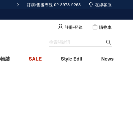
訂購/售後專線 02-8978-9268
165反詐騙安全宣導
在線客服
查看詳情
註冊/登錄
購物車
寵物裝
SALE
Style Edit
News