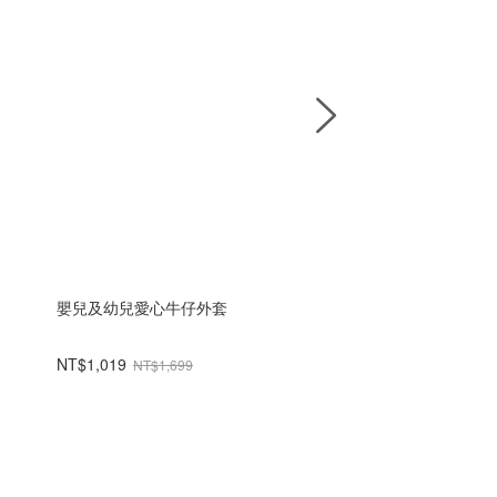
嬰兒及幼兒愛心牛仔外套
法式毛圈布經典運動褲
NT$1,019
NT$698
NT$1,699
NT$1,699