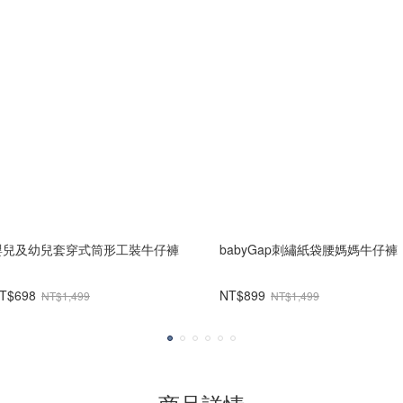
嬰兒及幼兒套穿式筒形工裝牛仔褲
babyGap刺繡紙袋腰媽媽牛仔褲
T$698
NT$899
NT$1,499
NT$1,499