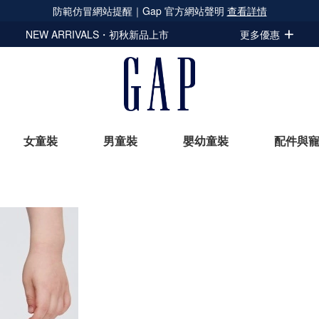
防範仿冒網站提醒｜Gap 官方網站聲明
查看詳情
NEW ARRIVALS・初秋新品上市
更多優惠
女童裝
男童裝
嬰幼童裝
配件與
立即選購