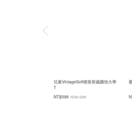
兒童VintageSoft楔形剪裁圓領大學
T
NT$598
N
NT$1,299