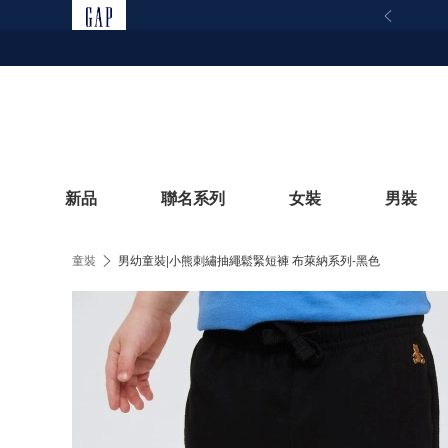
新品
聯名系列
女裝
男裝
童裝
男幼童裝|小熊刺繡抽繩鬆緊短褲 布萊納系列-黑色
立即選購