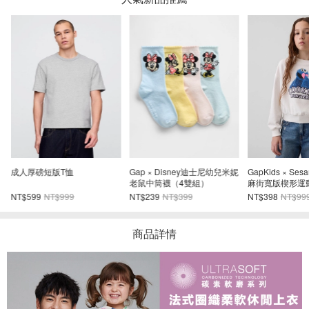
成人厚磅短版T恤
Gap × Disney迪士尼幼兒米妮
GapKids × Sesa
老鼠中筒襪（4雙組）
麻街寬版楔形運
NT$599
NT$999
NT$239
NT$399
NT$398
NT$99
商品詳情