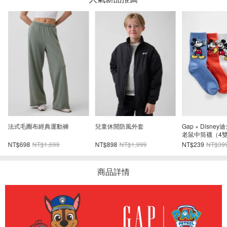
領
法式毛圈布經典運動褲
兒童休閒防風外套
Gap × Disn
老鼠中筒襪（4
NT$698
NT$1,699
NT$898
NT$1,999
NT$239
NT$39
商品詳情