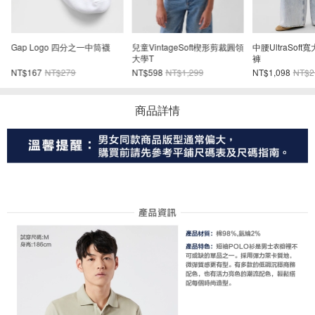
Gap Logo 四分之一中筒襪
兒童VintageSoft楔形剪裁圓領
中腰UltraSof
大學T
褲
NT$167
NT$279
NT$598
NT$1,299
NT$1,098
NT$2
商品詳情