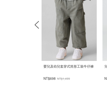
風外套
嬰兒及幼兒套穿式筒形工裝牛仔褲
NT$698
N
$1,999
NT$1,499