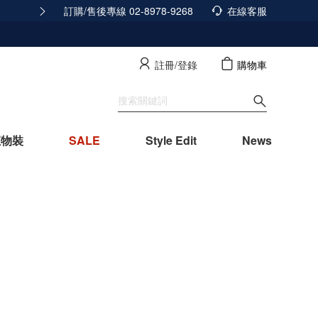
訂購/售後專線 02-8978-9268
積分發放調整公告
在線客服
查看詳情
註冊/登錄
購物車
寵物裝
SALE
Style Edit
News