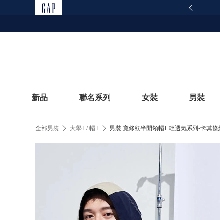
165反詐騙安全宣導
查看詳情
新品
聯名系列
女裝
男裝
全部男裝
大學T / 帽T
男裝|寬條紋半開領帽T 輕透氣系列-卡其條
立即選購