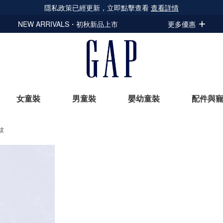
隱私政策已經更新，立即點擊查看
查看詳情
NEW ARRIVALS・初秋新品上市
更多優惠
女童裝
男童裝
嬰幼童裝
配件與
紋
立即選購