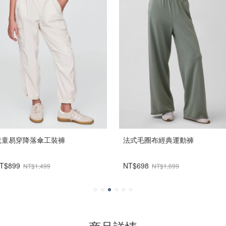
兒童易穿降落傘工裝褲
法式毛圈布經典運動褲
T$899
NT$698
NT$1,499
NT$1,699