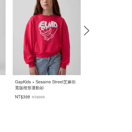
GapKids × Sesame Street芝麻街
成人厚磅短版T恤
寬版楔形運動衫
NT$398
NT$599
NT$999
NT$999