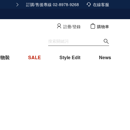
訂購/售後專線 02-8978-9268
隱私政策已經更新，立即點擊查看
在線客服
查看詳
註冊/登錄
購物車
寵物裝
SALE
Style Edit
News