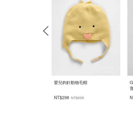
geSoft楔形剪裁圓領大學
嬰兒鉤針動物毛帽
G
NT$298
N
$1,299
NT$699