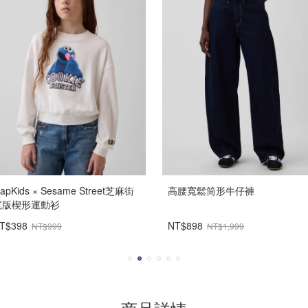
apKids × Sesame Street芝麻街
高腰寬鬆筒形牛仔褲
寬版楔形運動衫
T$398
NT$898
NT$999
NT$1,999