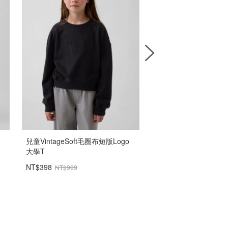
兒童VintageSoft毛圈布短版Logo
兒童易穿降落傘工裝褲
大學T
NT$398
NT$899
NT$999
NT$1,499