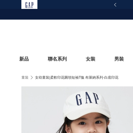
範仿冒網站提醒｜Gap 官方網站聲明
查看詳情
新品
聯名系列
女裝
男裝
童裝
女幼童裝|柔軟印花圓領短袖T恤 布萊納系列-白底印花
立即選購