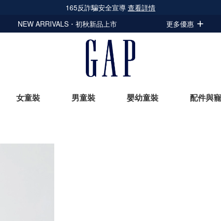
165反詐騙安全宣導
查看詳情
NEW ARRIVALS・初秋新品上市
更多優惠
女童裝
男童裝
嬰幼童裝
配件與
立即選購