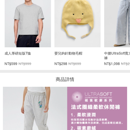
牛
成人厚磅短版T恤
嬰兒鉤針動物毛帽
中腰UltraSof
褲
NT$599
NT$999
NT$298
NT$699
NT$1,098
NT$2
商品詳情