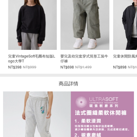
嬰兒及幼兒套穿式筒形工裝牛
兒童休閒防風外套
babyGap刺繡
仔褲
褲
NT$698
NT$1,499
NT$898
NT$1,999
NT$899
NT$1,4
商品詳情