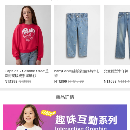
GapKids × Sesame Street芝
babyGap刺繡紙袋腰媽媽牛仔
兒童靴型牛仔褲
麻街寬版楔形運動衫
褲
NT$398
NT$999
NT$899
NT$1,499
NT$698
NT$1,4
商品詳情